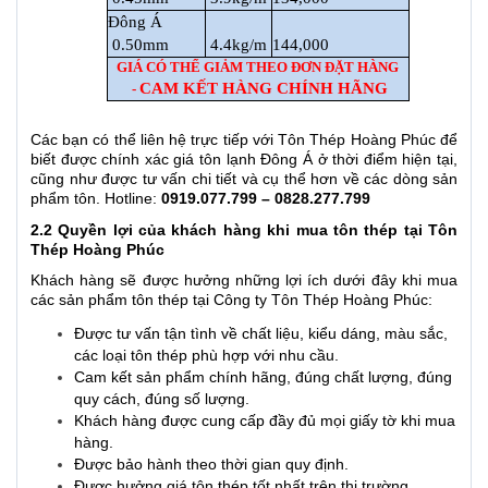
Đông Á
0.50mm
4.4kg/m
144,000
GIÁ CÓ THỂ GIẢM THEO ĐƠN ĐẶT HÀNG
CAM KẾT HÀNG CHÍNH HÃNG
-
Các bạn có thể liên hệ trực tiếp với Tôn Thép Hoàng Phúc để
biết được chính xác giá tôn lạnh Đông Á ở thời điểm hiện tại,
cũng như được tư vấn chi tiết và cụ thể hơn về các dòng sản
phẩm tôn. Hotline:
0919.077.799 – 0828.277.799
2.2 Quyền lợi của khách hàng khi mua tôn thép tại Tôn
Thép Hoàng Phúc
Khách hàng sẽ được hưởng những lợi ích dưới đây khi mua
các sản phẩm tôn thép tại Công ty Tôn Thép Hoàng Phúc:
Được tư vấn tận tình về chất liệu, kiểu dáng, màu sắc,
các loại tôn thép phù hợp với nhu cầu.
Cam kết sản phẩm chính hãng, đúng chất lượng, đúng
quy cách, đúng số lượng.
Khách hàng được cung cấp đầy đủ mọi giấy tờ khi mua
hàng.
Được bảo hành theo thời gian quy định.
Được hưởng giá tôn thép tốt nhất trên thị trường