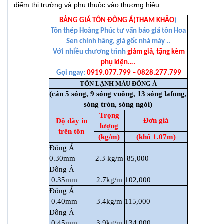
điểm thị trường và phụ thuộc vào thương hiệu.
BẢNG GIÁ TÔN ĐÔNG Á(THAM KHẢO
)
Tôn thép Hoàng Phúc tư vấn báo giá tôn Hoa
Sen chính hãng, giá gốc nhà máy ..
Với nhiều chương trình
giảm giả, tặng kèm
phụ kiện….
Gọi ngay:
0919.077.799 – 0828.277.799
TÔN LẠNH MÀU ĐÔNG Á
(cán 5 sóng, 9 sóng vuông, 13 sóng lafong,
sóng tròn, sóng ngói)
Trọng
Đơn giá
Độ dày in
lượng
trên tôn
(kg/m)
(khổ 1.07m)
Đông Á
0.30mm
2.3 kg/m
85,000
Đông Á
0.35mm
2.7kg/m
102,000
Đông Á
0.40mm
3.4kg/m
115,000
Đông Á
0.45mm
3.9kg/m
134,000