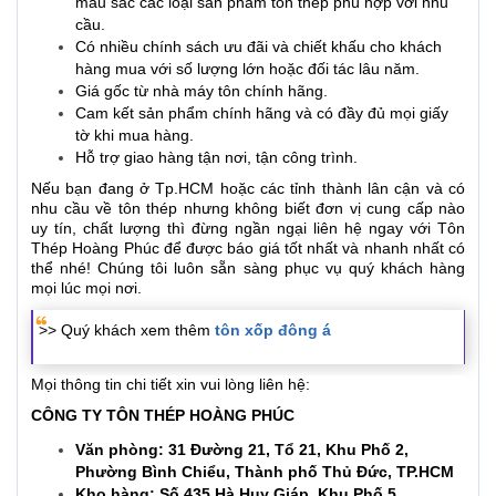
màu sắc các loại sản phẩm tôn thép phù hợp với nhu
cầu.
Có nhiều chính sách ưu đãi và chiết khấu cho khách
hàng mua với số lượng lớn hoặc đối tác lâu năm.
Giá gốc từ nhà máy tôn chính hãng.
Cam kết sản phẩm chính hãng và có đầy đủ mọi giấy
tờ khi mua hàng.
Hỗ trợ giao hàng tận nơi, tận công trình.
Nếu bạn đang ở Tp.HCM hoặc các tỉnh thành lân cận và có
nhu cầu về tôn thép nhưng không biết đơn vị cung cấp nào
uy tín, chất lượng thì đừng ngần ngại liên hệ ngay với Tôn
Thép Hoàng Phúc để được báo giá tốt nhất và nhanh nhất có
thể nhé! Chúng tôi luôn sẵn sàng phục vụ quý khách hàng
mọi lúc mọi nơi.
>> Quý khách xem thêm
tôn xốp đông á
Mọi thông tin chi tiết xin vui lòng liên hệ:
CÔNG TY TÔN THÉP HOÀNG PHÚC
Văn phòng: 31 Đường 21, Tổ 21, Khu Phố 2,
Phường Bình Chiểu, Thành phố Thủ Đức, TP.HCM
Kho hàng: Số 435 Hà Huy Giáp, Khu Phố 5,