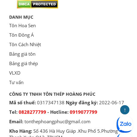
DANH MỤC
Tôn Hoa Sen
Tôn Đông Á
Tôn Cách Nhiệt
Bảng giá tôn
Bảng giá thép
VLXD
Tư vấn
CÔNG TY TNHH TÔN THÉP HOÀNG PHÚC
Mã số thuế:
0317347138
Ngày đăng ký:
2022-06-17
↑
↑
Tel:
0828277799
- Hotline:
0919077799
Email:
tonthephoangphuc@gmail.com
Kho Hàng:
Số 436 Hà Huy Giáp .Khu Phố 5.Phường