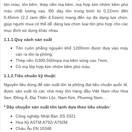
tôn màu, tôn kẽm, thép nền mạ kẽm, mạ hợp kim nhôm kẽm phủ
màu chất lượng cao. Đồ dày tôn trung bình từ 0,22mm đến
0,45mm (2,2 zem đến 4,5zem) mang đến sự đa dạng lựa chọn,
giúp người mua có thể dễ dàng lựa chọn loại tôn phù hợp cho các
mục đích sử dụng khác nhau.
1.1.1.Quy cách sản xuất
Tôn cuộn phẳng nguyên khổ 1200mm được đưa vào máy
cán ra tôn la phông;
Thép nền G300-550mpa mạ kẽm sóng cao 7mm;
Có mạ lớp hợp kim nhôm kẽm phủ màu
1.1.2.Tiêu chuẩn kỹ thuật:
Nguyên liệu dùng để sản xuất tôn la phông đạt tiêu chuẩn quốc tế,
được sản xuất từ các nhà máy tôn hàng đầu Việt Nam như Hoa
Sen, Đông Á, Đại Thiên Lộc, Nam Kim, Phương Nam,…
* Dây chuyền sản xuất tôn lạnh dựa theo tiêu chuẩn:
Công nghiệp Nhật Bản JIS 3321
Hoa Kỳ ASTM A792/ A792M
Châu Âu EN 10346