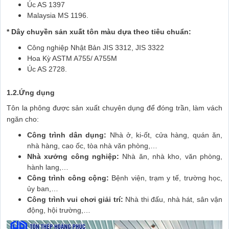
Úc AS 1397
Malaysia MS 1196.
* Dây chuyền sản xuất tôn màu dựa theo tiêu chuẩn:
Công nghiệp Nhật Bản JIS 3312, JIS 3322
Hoa Kỳ ASTM A755/ A755M
Úc AS 2728.
1.2.Ứng dụng
Tôn la phông được sản xuất chuyên dụng để đóng trần, làm vách
ngăn cho:
Công trình dân dụng:
Nhà ở, ki-ốt, cửa hàng, quán ăn,
nhà hàng, cao ốc, tòa nhà văn phòng,…
Nhà xưởng công nghiệp:
Nhà ăn, nhà kho, văn phòng,
hành lang,…
Công trình công cộng:
Bệnh viện, trạm y tế, trường học,
ủy ban,…
Công trình vui chơi giải trí:
Nhà thi đấu, nhà hát, sân vận
động, hội trường,…