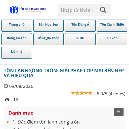
Trang chủ
Tôn Hoa Sen
Tôn Đông Á
Tôn Cách Nhiệt
Bảng giá tôn
Bảng giá thép
VLXD
Tư vấn
Liên hệ
TÔN LẠNH SÓNG TRÒN: GIẢI PHÁP LỢP MÁI BỀN ĐẸP
VÀ HIỆU QUẢ
09/08/2026
5.0/5 (4 votes)
- 16
Danh mục
1. Đặc điểm tôn lạnh sóng tròn