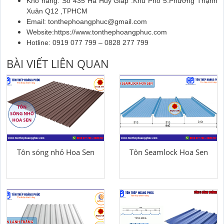
Kho hàng: Số 435 Hà Huy Giáp .Khu Phố 5.Phường Thạnh
Xuân Q12 ,TPHCM
Email: tonthephoangphuc@gmail.com
Website:https://www.tonthephoangphuc.com
Hotline: 0919 077 799 – 0828 277 799
BÀI VIẾT LIÊN QUAN
Tôn sóng nhỏ Hoa Sen
Tôn Seamlock Hoa Sen