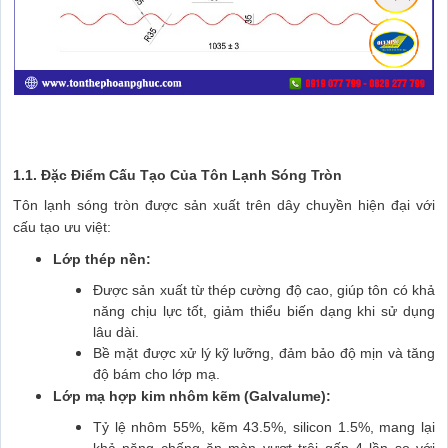
1.1. Đặc Điểm Cấu Tạo Của Tôn Lạnh Sóng Tròn
Tôn lạnh sóng tròn được sản xuất trên dây chuyền hiện đại với
cấu tạo ưu việt:
Lớp thép nền:
Được sản xuất từ thép cường độ cao, giúp tôn có khả
năng chịu lực tốt, giảm thiểu biến dạng khi sử dụng
lâu dài.
Bề mặt được xử lý kỹ lưỡng, đảm bảo độ mịn và tăng
độ bám cho lớp mạ.
Lớp mạ hợp kim nhôm kẽm (Galvalume):
Tỷ lệ nhôm 55%, kẽm 43.5%, silicon 1.5%, mang lại
khả năng chống ăn mòn vượt trội gấp 4 lần so với