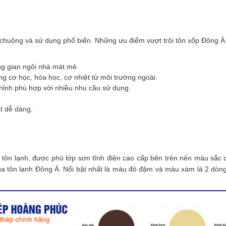
huộng và sử dụng phổ biến. Những ưu điểm vượt trội tôn xốp Đông Á 
ông gian ngôi nhà mát mẻ.
g cơ học, hóa học, cơ nhiệt từ môi trường ngoài.
hỉnh phù hợp với nhiều nhu cầu sử dụng.
t dễ dàng.
ớp tôn lạnh, được phủ lớp sơn tĩnh điện cao cấp bên trên nên màu sắ
ủa tôn lạnh Đông Á. Nổi bật nhất là màu đỏ đậm và màu xám là 2 dòn