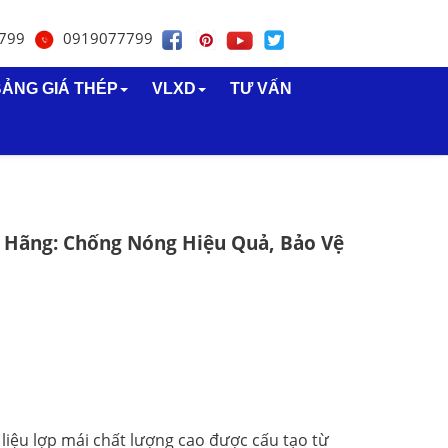
799
0919077799
ẢNG GIÁ THÉP
VLXD
TƯ VẤN
naone
 Cách Nhiệt
Lưới b40
Tôn giả ngói
Thép hộp
Vật liệu cách n
a Sen
Dây kẽm buộc
Tôn nhựa
Thép hình
a Phát
Tôn sàn deck
Thép Việt Nhật
 Hãng: Chống Nóng Hiệu Quả, Bảo Vệ
Tôn Olympic
Thép miền nam
liệu lợp mái chất lượng cao được cấu tạo từ