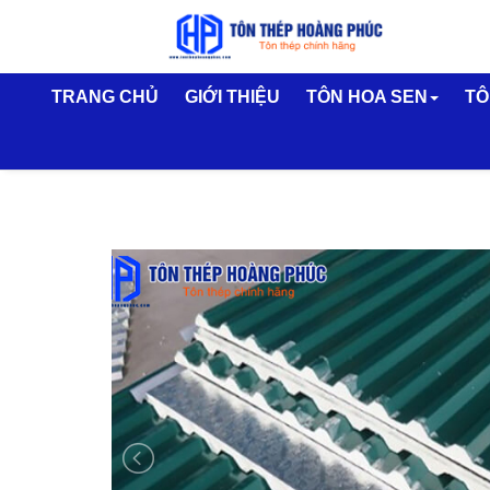
TRANG CHỦ
GIỚI THIỆU
TÔN HOA SEN
TÔ
Tôn lạnh Hoa Sen
T
Tôn kẽm hoa sen
T