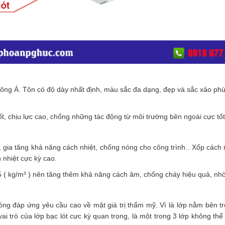
Đông Á. Tôn có độ dày nhất định, màu sắc đa dạng, đẹp và sắc xảo phù
t, chịu lực cao, chống những tác động từ môi trường bên ngoài cực tố
g, gia tăng khả năng cách nhiệt, chống nóng cho công trình.. Xốp cách
 nhiệt cực kỳ cao.
 ( kg/m³ ) nên tăng thêm khả năng cách âm, chống cháy hiệu quả, nhờ q
óng đáp ứng yêu cầu cao về mặt giá trị thẩm mỹ. Vì là lớp nằm bên 
ai trò của lớp bạc lót cực kỳ quan trọng, là một trong 3 lớp không t