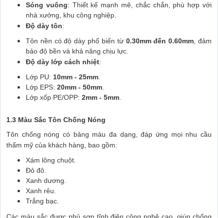
Sóng vuông
: Thiết kế mạnh mẽ, chắc chắn, phù hợp với
nhà xưởng, khu công nghiệp.
Độ dày tôn
:
Tôn nền có độ dày phổ biến từ
0.30mm đến 0.60mm
, đảm
bảo độ bền và khả năng chịu lực.
Độ dày lớp cách nhiệt
:
Lớp PU:
10mm - 25mm
.
Lớp EPS:
20mm - 50mm
.
Lớp xốp PE/OPP:
2mm - 5mm
.
1.3 Màu Sắc Tôn Chống Nóng
Tôn chống nóng có bảng màu đa dạng, đáp ứng mọi nhu cầu
thẩm mỹ của khách hàng, bao gồm:
Xám lông chuột.
Đỏ đô.
Xanh dương.
Xanh rêu.
Trắng bạc.
Các màu sắc được phủ sơn tĩnh điện công nghệ cao, giúp chống