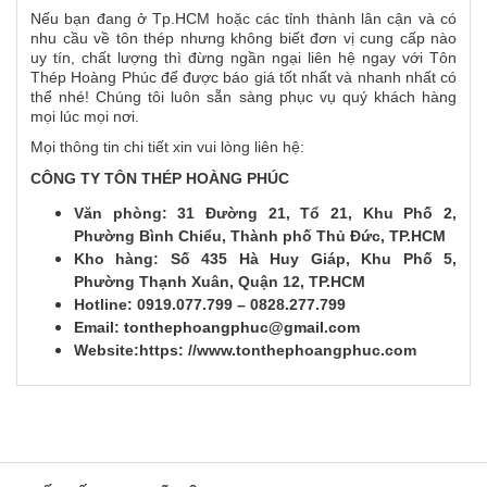
Nếu bạn đang ở Tp.HCM hoặc các tỉnh thành lân cận và có
nhu cầu về tôn thép nhưng không biết đơn vị cung cấp nào
uy tín, chất lượng thì đừng ngần ngại liên hệ ngay với Tôn
Thép Hoàng Phúc để được báo giá tốt nhất và nhanh nhất có
thể nhé! Chúng tôi luôn sẵn sàng phục vụ quý khách hàng
mọi lúc mọi nơi.
Mọi thông tin chi tiết xin vui lòng liên hệ:
CÔNG TY TÔN THÉP HOÀNG PHÚC
Văn phòng: 31 Đường 21, Tổ 21, Khu Phố 2,
Phường Bình Chiểu, Thành phố Thủ Đức, TP.HCM
Kho hàng: Số 435 Hà Huy Giáp, Khu Phố 5,
Phường Thạnh Xuân, Quận 12, TP.HCM
Hotline: 0919.077.799 – 0828.277.799
Email:
tonthephoangphuc@gmail.com
Website:https: //www.tonthephoangphuc.com