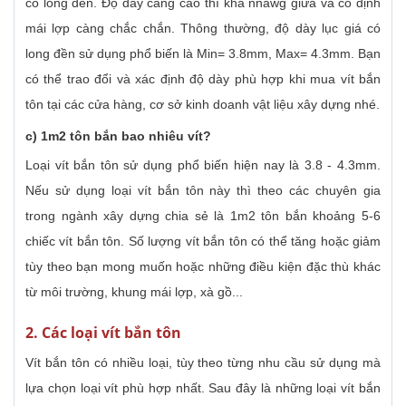
có long đền. Độ dày càng cao thì khả nnawg giữa và cố định
mái lợp càng chắc chắn. Thông thường, độ dày lục giá có
long đền sử dụng phổ biến là Min= 3.8mm, Max= 4.3mm. Bạn
có thể trao đổi và xác định độ dày phù hợp khi mua vít bắn
tôn tại các cửa hàng, cơ sở kinh doanh vật liệu xây dựng nhé.
c) 1m2 tôn bắn bao nhiêu vít?
Loại vít bắn tôn sử dụng phổ biến hiện nay là 3.8 - 4.3mm.
Nếu sử dụng loại vít bắn tôn này thì theo các chuyên gia
trong ngành xây dựng chia sẻ là 1m2 tôn bắn khoảng 5-6
chiếc vít bắn tôn. Số lượng vít bắn tôn có thể tăng hoặc giảm
tùy theo bạn mong muốn hoặc những điều kiện đặc thù khác
từ môi trường, khung mái lợp, xà gồ...
2. Các loại vít bắn tôn
Vít bắn tôn có nhiều loại, tùy theo từng nhu cầu sử dụng mà
lựa chọn loại vít phù hợp nhất. Sau đây là những loại vít bắn