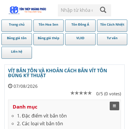
Trang chủ
Tôn Hoa Sen
Tôn Đông Á
Tôn Cách Nhiệt
Bảng giá tôn
Bảng giá thép
VLXD
Tư vấn
Liên hệ
VÍT BẮN TÔN VÀ KHOẢN CÁCH BẮN VÍT TÔN
ĐÚNG KỸ THUẬT
07/08/2026
0/5 (0 votes)
Danh mục
1. Đặc điểm vít bắn tôn
2. Các loại vít bắn tôn