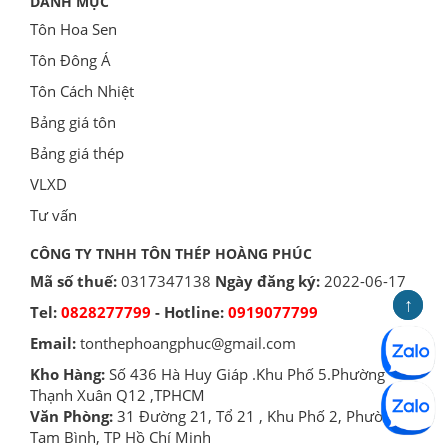
DANH MỤC
Tôn Hoa Sen
Tôn Đông Á
Tôn Cách Nhiệt
Bảng giá tôn
Bảng giá thép
VLXD
Tư vấn
CÔNG TY TNHH TÔN THÉP HOÀNG PHÚC
Mã số thuế:
0317347138
Ngày đăng ký:
2022-06-17
↑
↑
Tel:
0828277799
- Hotline:
0919077799
Email:
tonthephoangphuc@gmail.com
Kho Hàng:
Số 436 Hà Huy Giáp .Khu Phố 5.Phường
Thạnh Xuân Q12 ,TPHCM
Văn Phòng:
31 Đường 21, Tổ 21 , Khu Phố 2, Phường
Tam Bình, TP Hồ Chí Minh