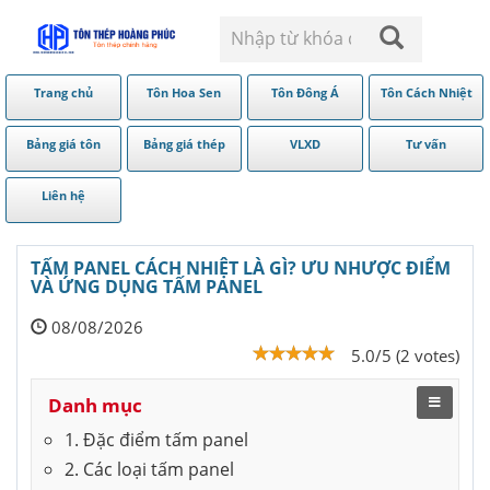
Trang chủ
Tôn Hoa Sen
Tôn Đông Á
Tôn Cách Nhiệt
Bảng giá tôn
Bảng giá thép
VLXD
Tư vấn
Liên hệ
TẤM PANEL CÁCH NHIỆT LÀ GÌ? ƯU NHƯỢC ĐIỂM
VÀ ỨNG DỤNG TẤM PANEL
08/08/2026
5.0/5 (2 votes)
Danh mục
1. Đặc điểm tấm panel
2. Các loại tấm panel