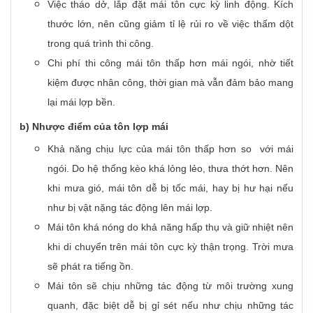
Việc tháo dở, lắp đặt mái tôn cực kỳ linh động. Kích
thước lớn, nên cũng giảm tỉ lệ rủi ro về việc thấm dột
trong quá trình thi công.
Chi phí thi công mái tôn thấp hơn mái ngói, nhờ tiết
kiệm được nhân công, thời gian mà vẫn đảm bảo mang
lại mái lợp bền.
b) Nhược điểm của tôn lợp mái
Khả năng chịu lực của mái tôn thấp hơn so với mái
ngói. Do hệ thống kèo khá lỏng lẻo, thưa thớt hơn. Nên
khi mưa gió, mái tôn dễ bị tốc mái, hay bị hư hại nếu
như bị vật nặng tác động lên mái lợp.
Mái tôn khá nóng do khả năng hấp thụ và giữ nhiệt nên
khi di chuyển trên mái tôn cực kỳ thận trọng. Trời mưa
sẽ phát ra tiếng ồn.
Mái tôn sẽ chịu những tác động từ môi trường xung
quanh, đặc biệt dễ bị gỉ sét nếu như chịu những tác