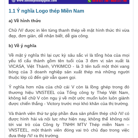
1.1 Ý nghĩa Logo thép Miền Nam
a) Về hình thức
Chữ /V/ được in lên từng thanh thép về mặt hình thức thì vừa
đẹp, đơn giản, dễ nhận biết, dễ gia công.
b) Về ý nghĩa
Về mặt ý nghĩa thì lại cực kỳ sâu sắc vì là tổng hòa của mọi
yếu tố cấu thành gồm tên tuổi của 3 đơn vị sản xuất là
VICASA, Việt Thành, VYKIMCO - là 3 tên tuổi một thời vang
bóng của 3 doanh nghiệp sản xuất thép mà những người
thuộc lớp cũ đến giờ vẫn quen gọi.
Ý nghĩa hơn nữa của chữ cái V còn là lồng ghép trong đó
thương hiệu VNSTEEL của Tổng công ty Thép Việt Nam,
không kể chữ V còn ngụ ý về một ước muốn luôn luôn giành
được chiến thắng - Victory trước mọi khó khăn của thị trường.
Và thành viên thứ tư góp phần đưa sản phẩm thép chữ /V/ có
được hình hài và nội lực như hiện nay, không thể không nói
tới vai trò của Công ty TNHH MTV Thép miền Nam –
VNSTEEL, một thành viên đóng vai trò chủ đạo trong việc
đưa thép /V/ ra thị trường.