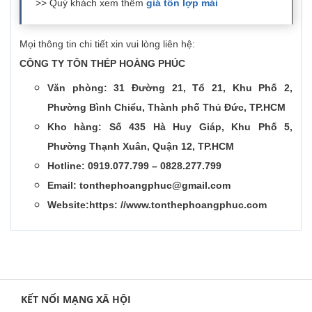
>> Quý khách xem thêm
giá tôn lợp mái
Mọi thông tin chi tiết xin vui lòng liên hệ:
CÔNG TY TÔN THÉP HOÀNG PHÚC
Văn phòng: 31 Đường 21, Tổ 21, Khu Phố 2,
Phường Bình Chiểu, Thành phố Thủ Đức, TP.HCM
Kho hàng: Số 435 Hà Huy Giáp, Khu Phố 5,
Phường Thạnh Xuân, Quận 12, TP.HCM
Hotline: 0919.077.799 – 0828.277.799
Email:
tonthephoangphuc@gmail.com
Website:https: //www.tonthephoangphuc.com
KẾT NỐI MẠNG XÃ HỘI