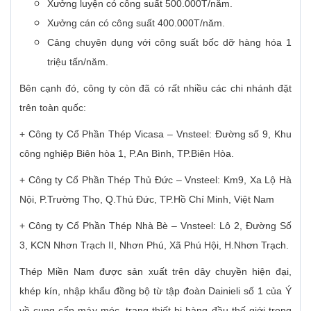
Xưởng luyện có công suất 500.000T/năm.
Xưởng cán có công suất 400.000T/năm.
Cảng chuyên dụng với công suất bốc dỡ hàng hóa 1
triệu tấn/năm.
Bên cạnh đó, công ty còn đã có rất nhiều các chi nhánh đặt
trên toàn quốc:
+ Công ty Cổ Phần Thép Vicasa – Vnsteel: Đường số 9, Khu
công nghiệp Biên hòa 1, P.An Bình, TP.Biên Hòa.
+ Công ty Cổ Phần Thép Thủ Đức – Vnsteel: Km9, Xa Lộ Hà
Nội, P.Trường Thọ, Q.Thủ Đức, TP.Hồ Chí Minh, Việt Nam
+ Công ty Cổ Phần Thép Nhà Bè – Vnsteel: Lô 2, Đường Số
3, KCN Nhơn Trạch II, Nhơn Phú, Xã Phú Hội, H.Nhơn Trạch.
Thép Miền Nam được sản xuất trên dây chuyền hiện đại,
khép kín, nhập khẩu đồng bộ từ tập đoàn Dainieli số 1 của Ý
về cung cấp máy móc, trang thiết bị hàng đầu thế giới trong