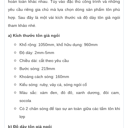
hoàn toàn khác nhau. Tùy vào đặc thù công trình và những
yêu cầu riêng gia chủ mà lựa chọn dòng sản phẩm tôn phù
hợp. Sau đây là một vài kích thước và độ dày tôn giả ngói
tham khảo nhé.
a) Kích thước tôn giả ngói
Khổ rộng: 1050mm, khổ hữu dụng: 960mm
Độ dày: 2mm-5mm
Chiều dài: cắt theo yêu cầu
Bước sóng: 219mm
Khoảng cách sóng: 160mm
Kiểu sóng: ruby, vảy cá, sóng ngói cổ
Màu sắc: xám đen, đỏ đô, xanh dương, đỏi cam,
socola
Có 2 chân sóng để tạo sự an toàn giữa các tấm tôn khi
lợp
b) Độ dày tôn giả ngói