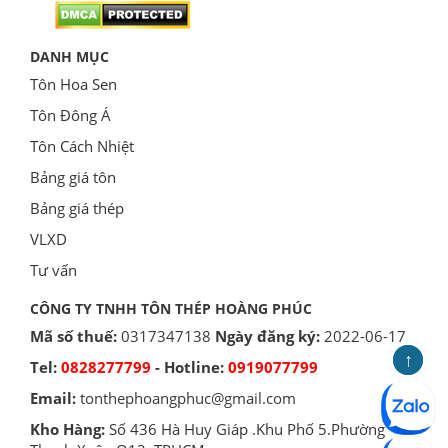
DANH MỤC
Tôn Hoa Sen
Tôn Đông Á
Tôn Cách Nhiệt
Bảng giá tôn
Bảng giá thép
VLXD
Tư vấn
CÔNG TY TNHH TÔN THÉP HOÀNG PHÚC
Mã số thuế:
0317347138
Ngày đăng ký:
2022-06-17
↑
↑
Tel:
0828277799
- Hotline:
0919077799
Email:
tonthephoangphuc@gmail.com
Kho Hàng:
Số 436 Hà Huy Giáp .Khu Phố 5.Phường