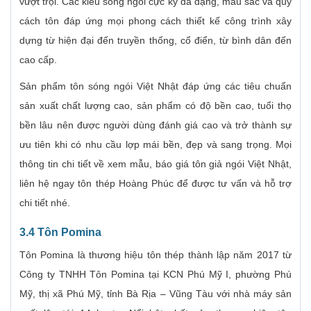
vượt trội. Các kiểu sóng ngói cực kỳ đa dạng, màu sắc và quy
cách tôn đáp ứng mọi phong cách thiết kế công trình xây
dựng từ hiện đại đến truyền thống, cổ điển, từ bình dân đến
cao cấp.
Sản phẩm tôn sóng ngói Việt Nhật đáp ứng các tiêu chuẩn
sản xuất chất lượng cao, sản phẩm có độ bền cao, tuổi thọ
bền lâu nên được người dùng đánh giá cao và trở thành sự
ưu tiên khi có nhu cầu lợp mái bền, đẹp và sang trọng. Mọi
thông tin chi tiết về xem mẫu, báo giá tôn giả ngói Việt Nhật,
liên hệ ngay tôn thép Hoàng Phúc để được tư vấn và hỗ trợ
chi tiết nhé.
3.4 Tôn Pomina
Tôn Pomina là thương hiệu tôn thép thành lập năm 2017 từ
Công ty TNHH Tôn Pomina tại KCN Phú Mỹ I, phường Phú
Mỹ, thị xã Phú Mỹ, tỉnh Bà Rịa – Vũng Tàu với nhà máy sản