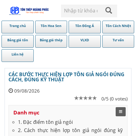
Trang chủ
Tôn Hoa Sen
Tôn Đông Á
Tôn Cách Nhiệt
Bảng giá tôn
Bảng giá thép
VLXD
Tư vấn
Liên hệ
CÁC BƯỚC THỰC HIỆN LỢP TÔN GIẢ NGÓI ĐÚNG
CÁCH, ĐÚNG KỸ THUẬT
09/08/2026
0/5 (0 votes)
Danh mục
1. Đặc điểm tôn giả ngói
2. Cách thực hiện lợp tôn giả ngói đúng kỹ